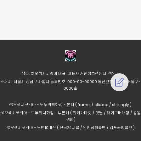
상호: ㈜오섹시코리아 대표: 대표자 개인정보책임자: 책임자
소재지: 서울시 강남구 사업자 등록번호: 000-00-00000 통신번호: 0000-서울구-
0000호
㈜오섹시코리아 - 모두의백화점 - 본사
(
framer
/
clickup
/
strikingly
)
㈜오섹시코리아 - 모두의백화점 - 부본사
(
최저가마켓
/
핫딜
/
해외구매대행
/
공동
구매
)
㈜오섹시코리아 - 모밴10대산
(
전국24시콜
/
인천공항콜밴
/
김포공항콜밴
)