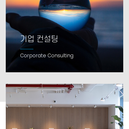
기업 컨설팅
기업 컨설팅
Corporate Consulting
Corporate Consulting
add