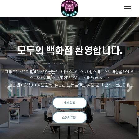
모두의 백화점 환영합니다.
10대/20대/30대/40대/쇼핑몰/네이버스마트스토어/스마트스토어창업/스마트
스토어/도매/소매/B2B/해외구매대행/공동구매
Previous
N
중고나라+품앗이+정보소통+갤러리 모든트렌드 정보 모인 오섹시코리아입니
다.
카페입장
소통방입장